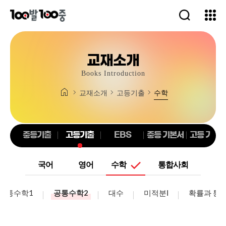
교재가이드
100발100중 교재 콘텐츠 브로셔
login
person
로그인
회원가입
중등기출
영어
고등기출
국어
영어
수
EBS
국어
교재소개
수학
학
통합사회
영어
중등 기본서
고등 기본서
고등 실전서
교재가이드
Books Introduction
영어
수학
국어
영어
국어
교재소개
고등기출
수학
교재소개
교재소개
학습자료실
중등기출
영어
고등기출
국어
영어
수
EBS
국어
중등기출
고등기출
EBS
중등 기본서
고등 기본
수학
학
통합사회
영어
중등 기본서
고등 기본서
고등 실전서
학습 SOS
영어
수학
국어
영어
국어
국어
영어
수학
통합사회
교재리뷰
학습자료실
공통수학1
공통수학2
대수
미적분Ⅰ
확률과 통
교재별 검색
정답 및 해설
정오표
진도표
보충
고객센터
자료