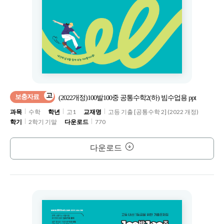
고
보충자료
(2022개정)100발100중 공통수학2(하) 빔수업용 ppt
과목
수학
학년
고1
교재명
고등 기출 [공통수학 2] (2022 개정)
학기
2학기 기말
다운로드
770
다운로드