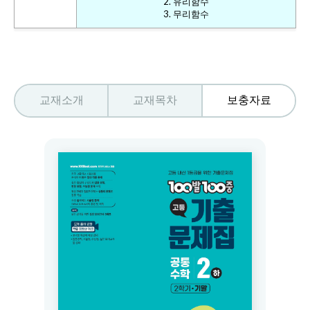
2. 유리함수
3. 무리함수
교재소개
교재목차
보충자료