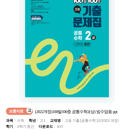
고
보충자료
(2022개정)100발100중 공통수학2(상) 빔수업용 ppt
과목
수학
학년
고1
교재명
고등 기출 [공통수학 2] (2022 개정)
학기
2학기 중간
다운로드
655