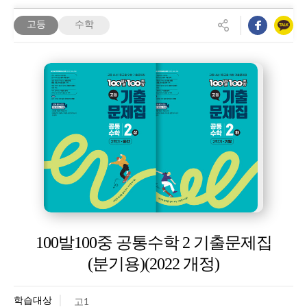
이벤트
학습 SOS
고등
수학
SOS 란?(Smart Online Solution)
국어 SOS
영어 SOS
수
학 SOS
arrow_circle_right
전체출간일정
교재리뷰
교재리뷰
고객센터
공지사항
FAQ
1:1문의
이벤트
이벤트
100발100중 공통수학 2 기출문제집
(분기용)(2022 개정)
arrow_circle_right
전체출간일정
학습대상
고1